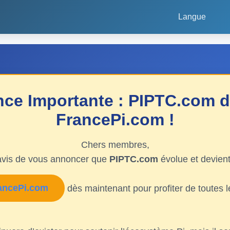
Langue
ce Importante : PIPTC.com d
FrancePi.com !
Chers membres,
vis de vous annoncer que
PIPTC.com
évolue et devien
rancePi.com
dès maintenant pour profiter de toutes 