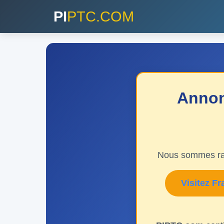
PI
PTC.COM
Annon
Nous sommes ra
Visitez F