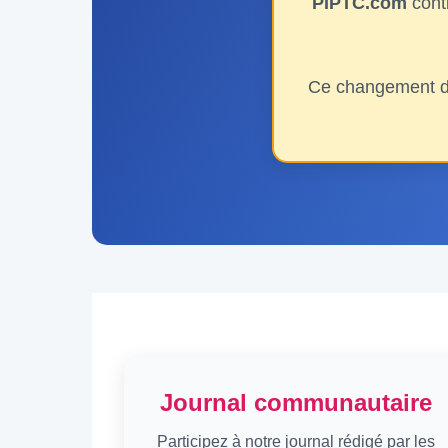
PIPTC.com
conti
Ce changement de
Journal communautaire
Participez à notre journal rédigé par les