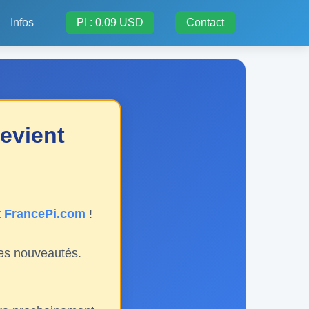
Infos
PI : 0.09 USD
Contact
evient
t
FrancePi.com
!
les nouveautés.