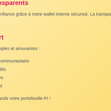
nsparents
nfiance grâce à notre wallet interne sécurisé. La transp
rt
mples et amusantes :
l communautaire
tifs
es
et
ir votre portefeuille PI !