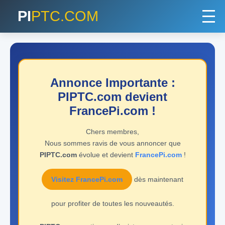
PI
PTC.COM
Annonce Importante :
PIPTC.com devient
FrancePi.com !
Chers membres,
Nous sommes ravis de vous annoncer que
PIPTC.com
évolue et devient
FrancePi.com
!
Visitez FrancePi.com
dès maintenant
pour profiter de toutes les nouveautés.